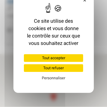
AAHH
X
Masquer le
Architecte
Inscrit le : 02/10/2025
Ce site utilise des
cookies et vous donne
67700 Saverne
le contrôle sur ceux que
vous souhaitez activer
Retour à l'annuaire
Tout accepter
Tout refuser
Personnaliser