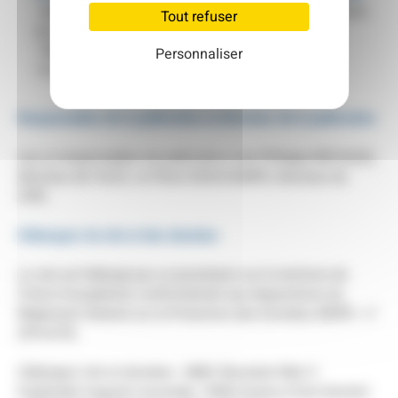
Adresse : Domaine du Grand Saint-Jean – 4855 Chemin
Tout refuser
du Grand Saint-Jean, 13540 Puyricard
Téléphone : 04 42 28 20 99
Personnaliser
E-mail :
contact@cpie-paysdaix.com
Responsables de la publication et directeur de la publication
Les co-responsables de publication sont Philippe MICHAUD,
directeur de l’ALEC, et Pierre DESCHAMPS, directeur du
CPIE.
Hébergeur du site et des données
Le site est hébergé par un prestataire sur le territoire de
l’Union Européenne conformément aux dispositions du
Règlement Général sur la Protection des Données (RGPD : n°
2016-679).
Hébergeur site et données : MMC Mountain Men 3
Esplanade Augustin Aussedat, 74960 Annecy (Cran Gevrier)