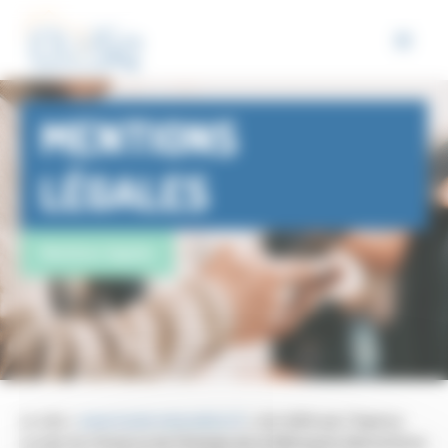
Panneau de gestion des cookies
MENTIONS
LÉGALES
Mentions légales
Le site «
www.loutre-renovation.fr
» est édité par l’Agence
Locale du Climat et de l’Energie de la Métropole Marseillaise