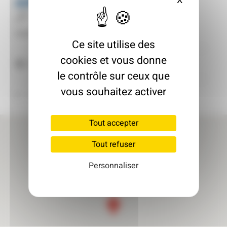
AIRBEE
X
Masquer le
Entreprise de travaux
Inscrit le : 18/07/2025
Ce site utilise des
cookies et vous donne
67700 Monswiller
le contrôle sur ceux que
vous souhaitez activer
Retour à l'annuaire
Tout accepter
Tout refuser
Personnaliser