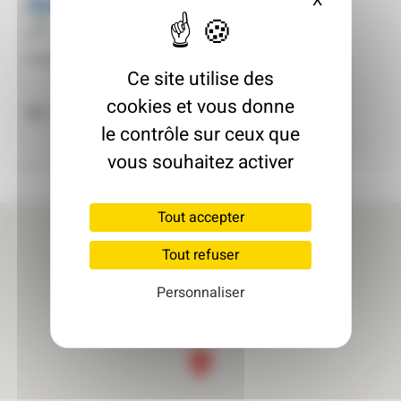
Aimie Hoffstetter
X
Masquer le
Architecte
Inscrit le : 04/03/2026
Ce site utilise des
cookies et vous donne
67300 Schiltigheim
le contrôle sur ceux que
vous souhaitez activer
Retour à l'annuaire
Tout accepter
Tout refuser
Personnaliser