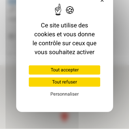
EST RAVALEMENT
X
Masquer le
Entreprise de travaux
Inscrit le : 13/02/2025
Ce site utilise des
cookies et vous donne
67350 Niedermodern
le contrôle sur ceux que
vous souhaitez activer
Retour à l'annuaire
Tout accepter
Tout refuser
Personnaliser