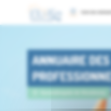
Panneau de gestion des cookies
Carte des réalisat
ANNUAIRE DES
PROFESSIONN
Eurométropole de Strasbourg