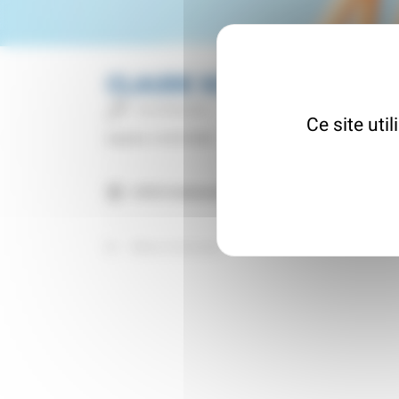
CLAUDE SCHWENGLER AR
Architecte
Ce site uti
Inscrit le : 01/07/2025
67810 Holtzheim
Retour à l'annuaire