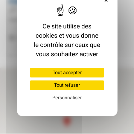
FINAY
X
Masquer le
Entreprise de travaux
Inscrit le : 08/10/2025
Ce site utilise des
cookies et vous donne
67110 Gundershoffen
le contrôle sur ceux que
vous souhaitez activer
Retour à l'annuaire
Tout accepter
Tout refuser
Personnaliser