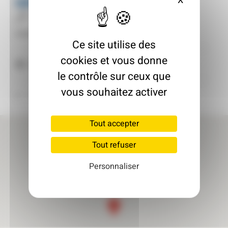
GENIE CLIMAT
X
Masquer le
Entreprise de travaux
Inscrit le : 05/05/2025
Ce site utilise des
cookies et vous donne
67450 Lampertheim
le contrôle sur ceux que
vous souhaitez activer
Retour à l'annuaire
Tout accepter
Tout refuser
Personnaliser