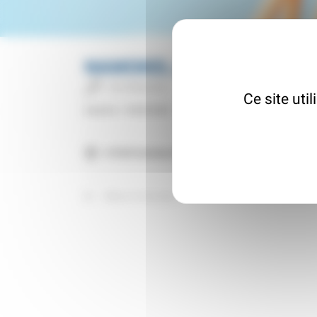
NAMOKEL Architecte
Architecte
Ce site uti
Inscrit le : 19/09/2025
67650 Dambach-la-Ville
Retour à l'annuaire