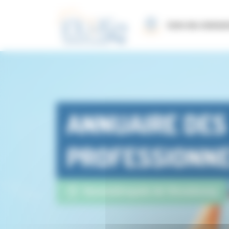
Panneau de gestion des cookies
Carte des réalisat
ANNUAIRE DES
PROFESSIONN
Eurométropole de Strasbourg