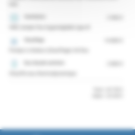
toit)
Ventilation
2 900 €
VMC simple flux hygroréglable type B
Chauffage
14 800 €
Pompe à chaleur (chauffage) Air-Eau
Eau chaude sanitaire
2 800 €
Chauffe-eau thermodynamique
Total = 69 700 €
Aides = 20 200 €