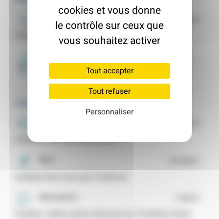
cookies et vous donne
Assistance à maîtrise d'ouvrage
2 500 €
le contrôle sur ceux que
Assistance à maîtrise d'ouvrage (AMO)
vous souhaitez activer
Audit AMO Strasbourg
0-4 projets réalisés
Tout accepter
Illkirch-Graffenstaden
Tout refuser
Travaux
Personnaliser
Toiture
3 500 €
Isolation des combles perdus
Murs
35 900 €
Isolation des murs par l’extérieur
Menuiseries
7 300 €
Fenêtre, volets, portes donnant sur l'extérieur (hors