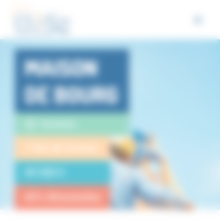
Panneau de gestion des cookies
MAISON
DE BOURG
Bischheim
7 lots de travaux
49 500 €
65% d'économies